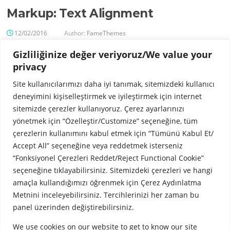
Markup: Text Alignment
12/02/2016
Author:
FameThemes
Gizliliğinize değer veriyoruz/We value your
privacy
Site kullanıcılarımızı daha iyi tanımak, sitemizdeki kullanıcı
deneyimini kişiselleştirmek ve iyileştirmek için internet
sitemizde çerezler kullanıyoruz. Çerez ayarlarınızı
yönetmek için “Özelleştir/Customize” seçeneğine, tüm
çerezlerin kullanımını kabul etmek için “Tümünü Kabul Et/
Accept All” seçeneğine veya reddetmek isterseniz
“Fonksiyonel Çerezleri Reddet/Reject Functional Cookie”
seçeneğine tıklayabilirsiniz. Sitemizdeki çerezleri ve hangi
amaçla kullandığımızı öğrenmek için Çerez Aydınlatma
Metnini inceleyebilirsiniz. Tercihlerinizi her zaman bu
Let them speak like you words. Let them do their jobs without any
panel üzerinden değiştirebilirsiniz.
hassle from the text. In about one more sentence here, we’ll see that
We use cookies on our website to get to know our site
the text moves from the right of the image down below the image