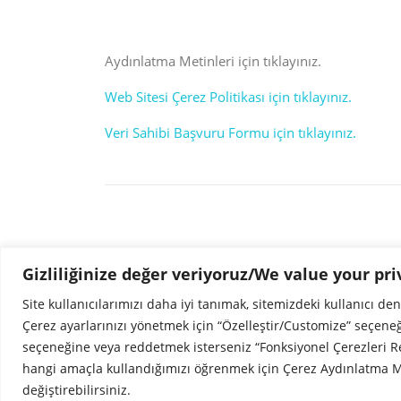
Aydınlatma Metinleri için tıklayınız.
Web Sitesi Çerez Politikası için tıklayınız.
Veri Sahibi Başvuru Formu için tıklayınız.
Gizliliğinize değer veriyoruz/We value your pri
Site kullanıcılarımızı daha iyi tanımak, sitemizdeki kullanıcı de
Screenr
Copyright © 2026 Liquid Line LLC. All Rights Reserved.
parallax
Çerez ayarlarınızı yönetmek için “Özelleştir/Customize” seçene
theme
seçeneğine veya reddetmek isterseniz “Fonksiyonel Çerezleri Red
by
hangi amaçla kullandığımızı öğrenmek için Çerez Aydınlatma Me
FameThemes
değiştirebilirsiniz.