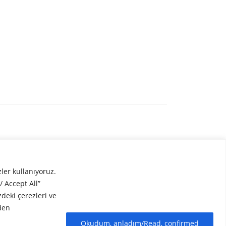
zler kullanıyoruz.
 Accept All”
deki çerezleri ve
den
Okudum, anladım/Read, confirmed