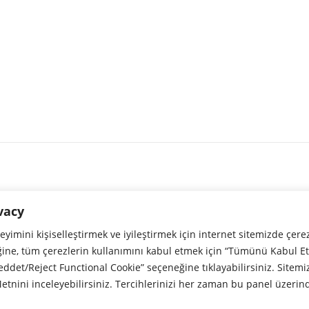
vacy
neyimini kişiselleştirmek ve iyileştirmek için internet sitemizde çere
ğine, tüm çerezlerin kullanımını kabul etmek için “Tümünü Kabul Et/
det/Reject Functional Cookie” seçeneğine tıklayabilirsiniz. Sitemiz
tnini inceleyebilirsiniz. Tercihlerinizi her zaman bu panel üzerin