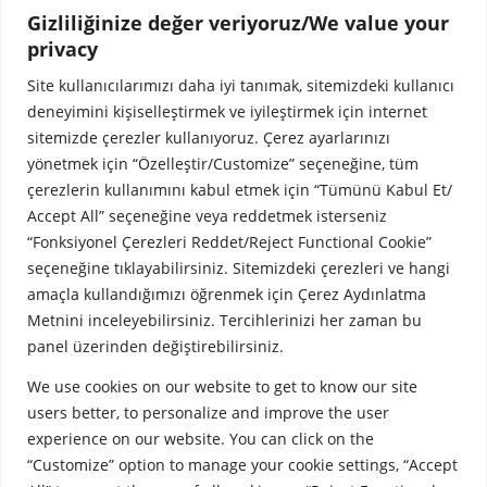
güncelliği konusunda gönderenin ya da şirketimizin herhangi bir
Gizliliğinize değer veriyoruz/We value your
sorumluluğu bulunmamaktadır. Şirketimiz mesajın ve bilgilerinin size
privacy
değişikliğe uğrayarak veya geç ulaşmasından, bütünlüğünün ve
gizliliğinin korunamamasından, virüs içermesinden ve bilgisayar
Site kullanıcılarımızı daha iyi tanımak, sitemizdeki kullanıcı
sisteminize verebileceği herhangi bir zarardan sorumlu tutulamaz.
deneyimini kişiselleştirmek ve iyileştirmek için internet
sitemizde çerezler kullanıyoruz. Çerez ayarlarınızı
Confidentiality Notice:
This message and its attachments are
yönetmek için “Özelleştir/Customize” seçeneğine, tüm
confidential and intended solely for the individual(s) stated in this
çerezlerin kullanımını kabul etmek için “Tümünü Kabul Et/
message. If you received this message although you are not the
Accept All” seçeneğine veya reddetmek isterseniz
addressee, you are responsible to keep the message confidential. The
sender has no responsibility for the accuracy or correctness of the
“Fonksiyonel Çerezleri Reddet/Reject Functional Cookie”
information in the message and its attachments. Our company shall
seçeneğine tıklayabilirsiniz. Sitemizdeki çerezleri ve hangi
have no liability for any changes or late receiving, loss of integrity and
amaçla kullandığımızı öğrenmek için Çerez Aydınlatma
confidentiality, viruses and any damages caused in anyway to your
Metnini inceleyebilirsiniz. Tercihlerinizi her zaman bu
computer system.
panel üzerinden değiştirebilirsiniz.
We use cookies on our website to get to know our site
users better, to personalize and improve the user
experience on our website. You can click on the
“Customize” option to manage your cookie settings, “Accept