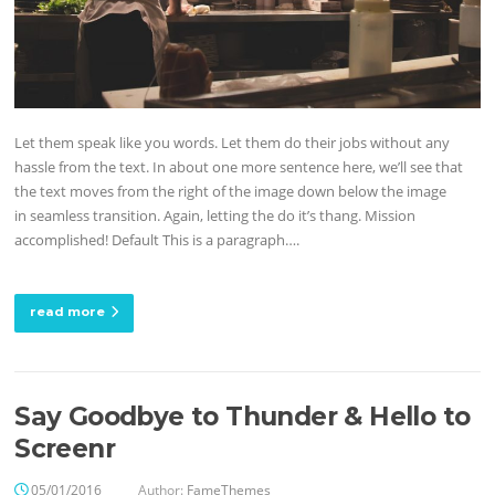
Let them speak like you words. Let them do their jobs without any
hassle from the text. In about one more sentence here, we’ll see that
the text moves from the right of the image down below the image
in seamless transition. Again, letting the do it’s thang. Mission
accomplished! Default This is a paragraph….
read more
Say Goodbye to Thunder & Hello to
Screenr
05/01/2016
Author:
FameThemes