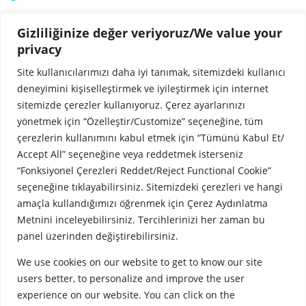
Gizliliğinize değer veriyoruz/We value your
privacy
Site kullanıcılarımızı daha iyi tanımak, sitemizdeki kullanıcı
deneyimini kişiselleştirmek ve iyileştirmek için internet
sitemizde çerezler kullanıyoruz. Çerez ayarlarınızı
yönetmek için “Özelleştir/Customize” seçeneğine, tüm
çerezlerin kullanımını kabul etmek için “Tümünü Kabul Et/
Accept All” seçeneğine veya reddetmek isterseniz
“Fonksiyonel Çerezleri Reddet/Reject Functional Cookie”
seçeneğine tıklayabilirsiniz. Sitemizdeki çerezleri ve hangi
amaçla kullandığımızı öğrenmek için Çerez Aydınlatma
Metnini inceleyebilirsiniz. Tercihlerinizi her zaman bu
Etiam sollicitudin, ipsum eu pulvinar rutrum, tellus ipsum laoreet
panel üzerinden değiştirebilirsiniz.
sapien, quis venenatis ante odio sit amet eros. Proin magna. Duis vel
nibh at velit scelerisque suscipit. Curabitur turpis. Vestibulum suscipit
We use cookies on our website to get to know our site
nulla quis orci. Fusce ac felis sit amet ligula pharetra condimentum.
users better, to personalize and improve the user
Maecenas egestas arcu quis ligula mattis placerat. Duis lobortis…
experience on our website. You can click on the